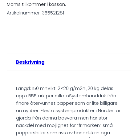
Moms tillkommer i kassan.
Artikelnummer:
355521281
Beskrivning
Längd: 150 mnVikt: 2×20 g/m2n1,20 kg delas
upp i 555 ark per rulle. nSystemhandduk från
finare återvunnet papper som är lite billigare
än nyfiber. Flesta systemprodukter i Norden är
gjorda från denna basvara men har stor
nackdel med möjlighet för ”frimärken” små
pappersbitar som rivs av handduken pga