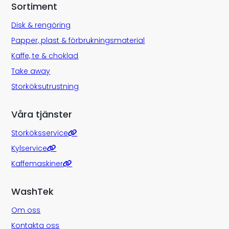
Sortiment
Disk & rengöring
Papper, plast & förbrukningsmaterial
Kaffe, te & choklad
Take away
Storköksutrustning
Våra tjänster
Storköksservice
Kylservice
Kaffemaskiner
WashTek
Om oss
Kontakta oss