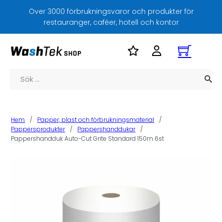
Över 3000 förbrukningsvaror och produkter för
restauranger, caféer, hotell och kontor
Sök
Hem
/
Papper, plast och förbrukningsmaterial
/
Pappersprodukter
/
Pappershanddukar
/
Pappershandduk Auto-Cut Grite Standard 150m 6st