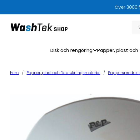
Över 3000 f
Sök
Disk och rengöring
Papper, plast och 
Hem
/
Papper, plast och förbrukningsmaterial
/
Pappersprodukt