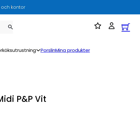
l och kontor
rköksutrustning
Porslin
Mina produkter
idi P&P Vit