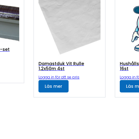
1-set
Damastduk Vit Rulle
Hushålls
1,2x50m 4st
16st
Logga in för att se pris
Logga in fö
Läs mer
Läs m