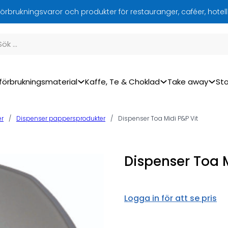
örbrukningsvaror och produkter för restauranger, caféer, hotel
förbrukningsmaterial
Kaffe, Te & Choklad
Take away
Sto
er
/
Dispenser pappersprodukter
/
Dispenser Toa Midi P&P Vit
Dispenser Toa M
Logga in för att se pris