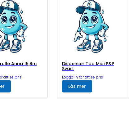
rulle Anna 19,8m
Dispenser Toa Midi P&P
Svart
r att se pris
Logga in för att se pris
er
Läs mer