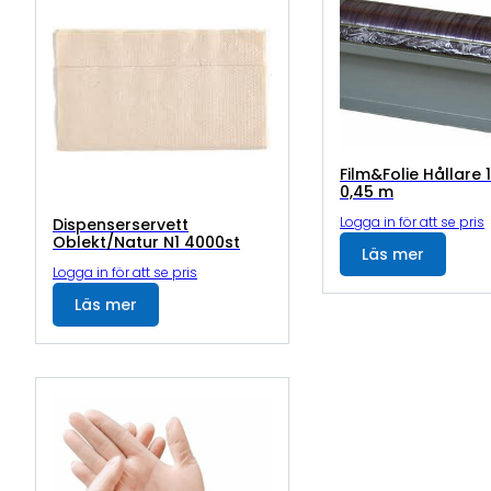
Film&Folie Hållare 
0,45 m
Logga in för att se pris
Dispenserservett
Oblekt/Natur N1 4000st
Läs mer
Logga in för att se pris
Läs mer