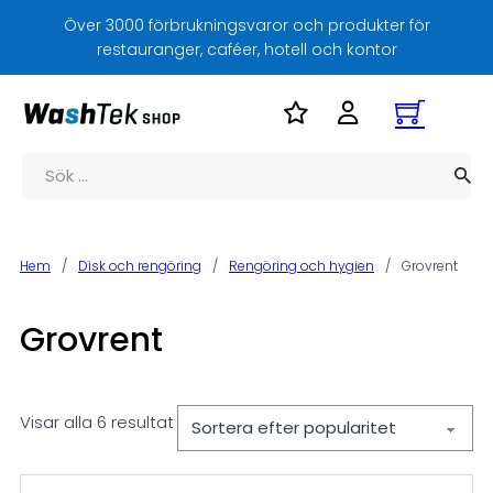
Över 3000 förbrukningsvaror och produkter för
restauranger, caféer, hotell och kontor
Sök
Hem
/
Disk och rengöring
/
Rengöring och hygien
/
Grovrent
Grovrent
Visar alla 6 resultat