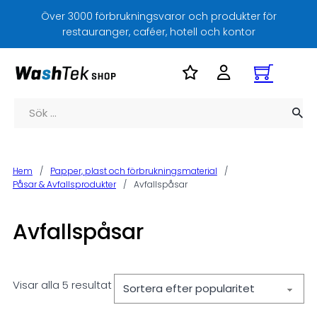
Över 3000 förbrukningsvaror och produkter för
restauranger, caféer, hotell och kontor
Sök
Hem
/
Papper, plast och förbrukningsmaterial
/
Påsar & Avfallsprodukter
/
Avfallspåsar
Avfallspåsar
Visar alla 5 resultat