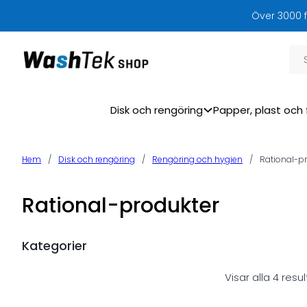
Över 3000 f
Sök
Disk och rengöring
Papper, plast och 
Hem
/
Disk och rengöring
/
Rengöring och hygien
/
Rational-p
Rational-produkter
Kategorier
Visar alla 4 resul