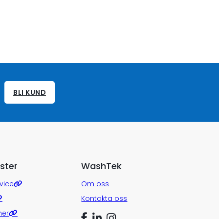
BLI KUND
ster
WashTek
vice
Om oss
Kontakta oss
ner