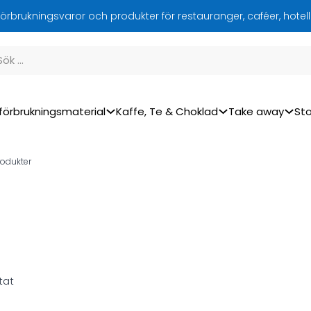
örbrukningsvaror och produkter för restauranger, caféer, hotel
förbrukningsmaterial
Kaffe, Te & Choklad
Take away
Sto
rodukter
tat