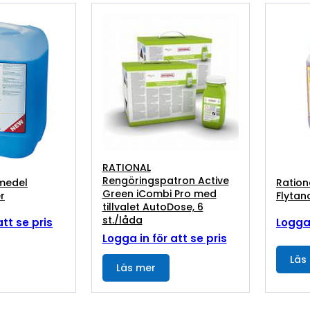
RATIONAL
Rengöringspatron Active
jmedel
Ration
Green iCombi Pro med
er
Flytand
tillvalet AutoDose, 6
st./låda
att se pris
Logga 
Logga in för att se pris
Läs
Läs mer