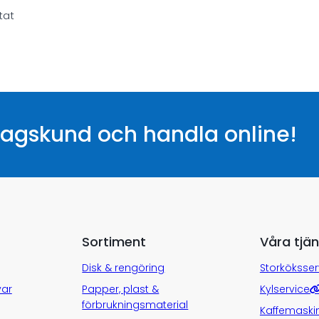
tat
etagskund och handla online!
Sortiment
Våra tjän
Disk & rengöring
Storköksser
var
Papper, plast &
Kylservice
förbrukningsmaterial
Kaffemaski