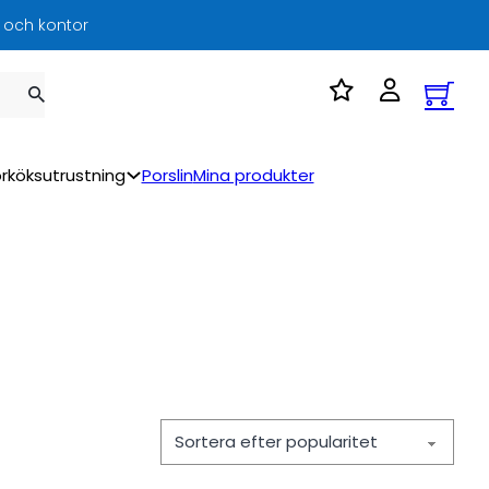
l och kontor
rköksutrustning
Porslin
Mina produkter