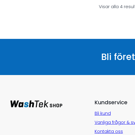
Visar alla 4 resul
Bli för
Kundservice
Bli kund
Vanliga frågor & s
Kontakta oss