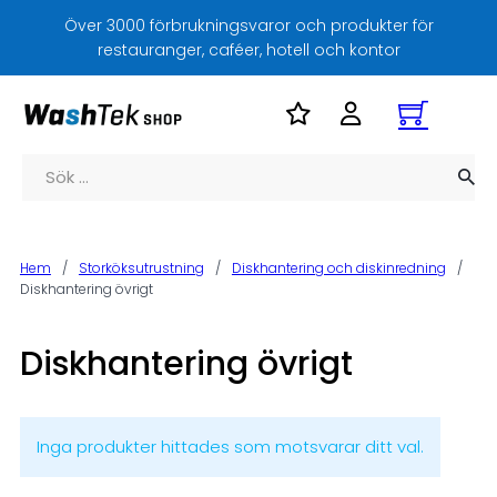
Över 3000 förbrukningsvaror och produkter för
restauranger, caféer, hotell och kontor
Sök
Hem
/
Storköksutrustning
/
Diskhantering och diskinredning
/
Diskhantering övrigt
Diskhantering övrigt
Inga produkter hittades som motsvarar ditt val.