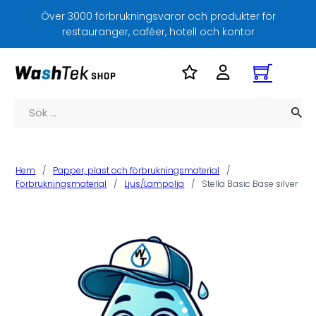
Över 3000 förbrukningsvaror och produkter för
restauranger, caféer, hotell och kontor
Sök
Hem
/
Papper, plast och förbrukningsmaterial
/
Förbrukningsmaterial
/
Ljus/Lampolja
/
Stella Basic Base silver