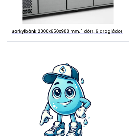
Barkylbänk 2000x650x900 mm, 1 dörr, 6 draglådor