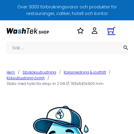
Över 3000 förbrukningsvaror och produkter för
restauranger, caféer, hotell och kontor
Sök
Hem
/
Storköksutrustning
/
Köksinredning & rostfritt
/
Köksutrustning övrigt
/
Stativ med hylla för drop-in 2 GN 1/1 765x640x900 mm