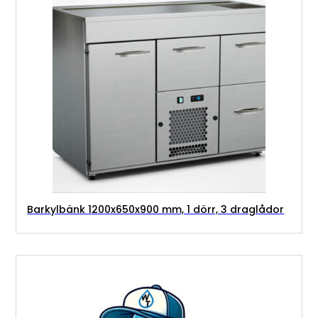
Barkylbänk 1200x650x900 mm, 1 dörr, 3 draglådor