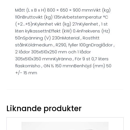
Mått (L x B x H) 800 × 650 × 900 mmnVikt (kg)
110nBruttovikt (kg) 135nArbetstemperatur °C
(+2…+5)nKylenhet vikt (kg) 27nKylenhet , 1 st
liten kylkassettnEffekt (kW) 0.4nFrekvens (Hz)
50nSpänning (V) 230nMaterial , Rostfritt
stålnKöldmedium , R290, fyller 100gnDraglådor ,
2 lådor 305x510x250 mm och 1 lådor
305x510x350 mmnKylränna , För 9 st 0,7 liters
flaskornIsho , GN ½ 150 mmnBenhöjd (mm) 50
+/- 15 mm
Liknande produkter