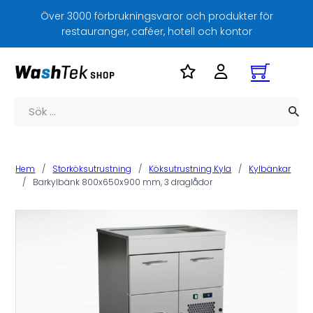
Över 3000 förbrukningsvaror och produkter för
restauranger, caféer, hotell och kontor
Sök
Hem
/
Storköksutrustning
/
Köksutrustning Kyla
/
Kylbänkar
/
Barkylbänk 800x650x900 mm, 3 draglådor