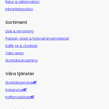
Retur & reklamation
Integritetspolicy
Sortiment
Disk & rengöring
Papper, plast & förbrukningsmaterial
Kaffe, te & choklad
Take away
Storköksutrustning
Våra tjänster
Storköksservice
Kylservice
Kaffemaskiner