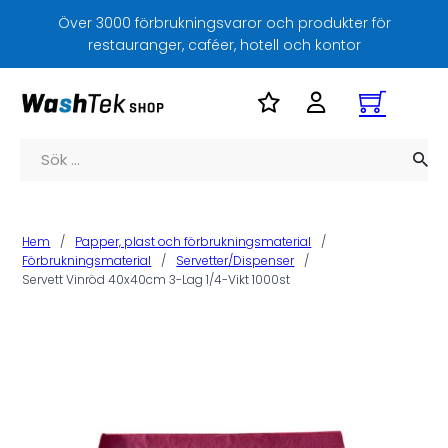
Över 3000 förbrukningsvaror och produkter för
restauranger, caféer, hotell och kontor
Sök
Hem
/
Papper, plast och förbrukningsmaterial
/
Förbrukningsmaterial
/
Servetter/Dispenser
/
Servett Vinröd 40x40cm 3-Lag 1/4-Vikt 1000st