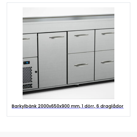
Barkylbänk 2000x650x900 mm, 1 dörr, 6 draglådor