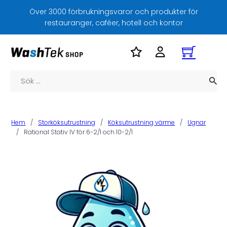
Över 3000 förbrukningsvaror och produkter för
restauranger, caféer, hotell och kontor
Sök
Hem
/
Storköksutrustning
/
Köksutrustning värme
/
Ugnar
/
Rational Stativ IV för 6-2/1 och 10-2/1