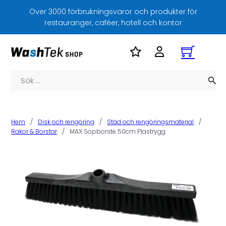
Över 3000 förbrukningsvaror och produkter för
restauranger, caféer, hotell och kontor
Sök
Hem
/
Disk och rengöring
/
Städ och rengöringsmaterial
/
Rakor & Borstar
/
MAX Sopborste 50cm Plastrygg