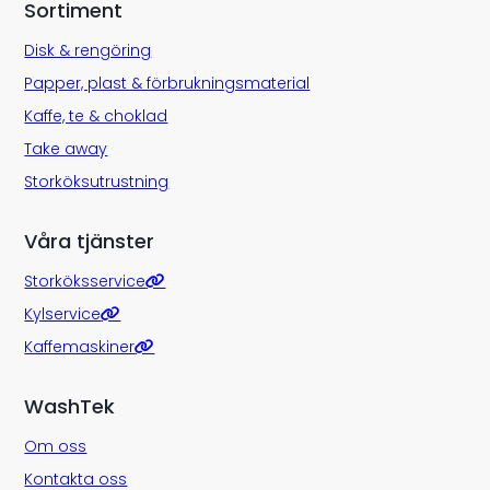
Sortiment
Disk & rengöring
Papper, plast & förbrukningsmaterial
Kaffe, te & choklad
Take away
Storköksutrustning
Våra tjänster
Storköksservice
Kylservice
Kaffemaskiner
WashTek
Om oss
Kontakta oss