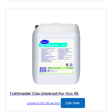
Tvättmedel Clax Universal Pur-Eco 10L
Läs mer
Logga in för att se pris