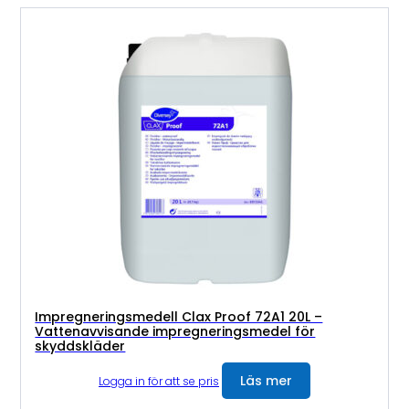
Impregneringsmedell Clax Proof 72A1 20L –
Vattenavvisande impregneringsmedel för
skyddskläder
Läs mer
Logga in för att se pris