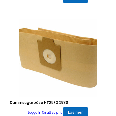
Dammsugarpåse HT25/GD930
Läs mer
Logga in för att se pris