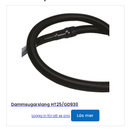
Dammsugarslang HT25/GD930
Läs mer
Logga in för att se pris