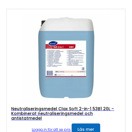
Neutraliseringsmedel Clax Soft 2-in-1 53B1 20L –
Kombinerat neutraliseringsmedel och
antistatmedel
Läs mer
Logga in för att se pris