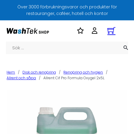
Över 3000 förbrukningsvaror och produkter för
restauranger, caféer, hotell och kontor
Sök
Hem
/
Disk och rengöring
/
Rengöring och hygien
/
Allrent och såpa
/
Allrent Cif Pro Formula Oxygel 2x5L