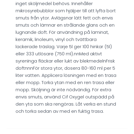
inget sköljmedel behövs. Innehåller
mikrosyrebubblor som hjälper till att lyfta bort
smuts från ytor. Avlägsnar lätt fett och envis
smuts och lämnar en strålande glans och en
lugnande doft. För användning på laminat,
keramik, linoleum, vinyl och tvättbara
lackerade träslag. Varje 5l ger 100 hinkar (5l)
eller 333 utlösare (750 ml).nnMed aktivt
syrenInga fläckar eller lukt av blekmedelnFrisk
doftnnnFör stora ytor, dosera 80-160 ml per 5
liter vatten. Applicera lösningen med en trasa
eller mopp. Torka ytan med en ren trasa eller
mopp. Sköljning är inte nödvändig. För extra
envis smuts, använd Cif Oxygel outspädd på
den yta som ska rengöras. Låt verka en stund
och torka sedan av med en fuktig trasa.