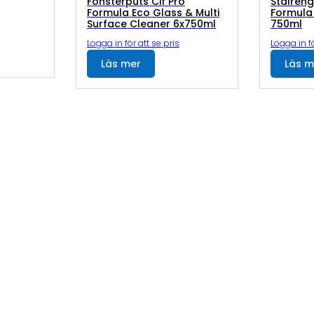
Fönsterputs Cif Pro
Stålreng
Formula Eco Glass & Multi
Formula 
Surface Cleaner 6x750ml
750ml
Logga in för att se pris
Logga in fö
Läs mer
Läs m