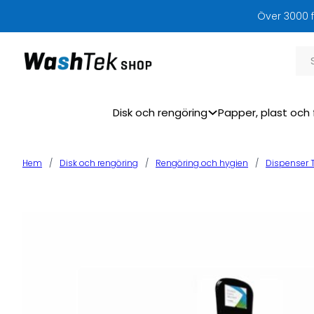
Över 3000 f
Sök
Disk och rengöring
Papper, plast och 
Hem
/
Disk och rengöring
/
Rengöring och hygien
/
Dispenser 