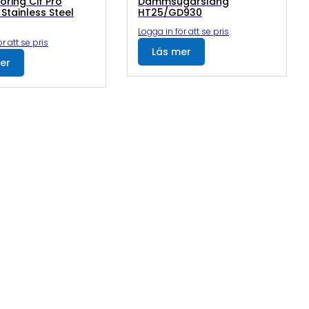
öring Cif Pro
Dammsugarslang
Stainless Steel
HT25/GD930
Logga in för att se pris
r att se pris
Läs mer
er