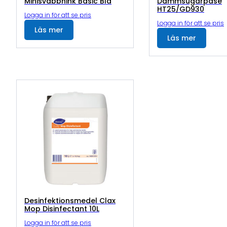
Minisvabbhink Basic Blå
Dammsugarpåse
HT25/GD930
Logga in för att se pris
Logga in för att se pris
Läs mer
Läs mer
Desinfektionsmedel Clax
Mop Disinfectant 10L
Logga in för att se pris