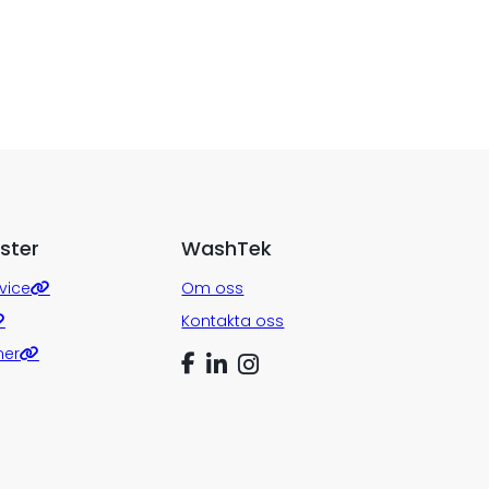
ster
WashTek
vice
Om oss
Kontakta oss
ner