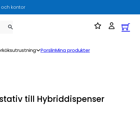
l och kontor
rköksutrustning
Porslin
Mina produkter
stativ till Hybriddispenser