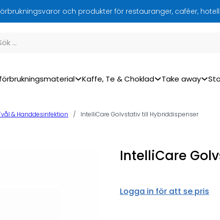
örbrukningsvaror och produkter för restauranger, caféer, hotel
förbrukningsmaterial
Kaffe, Te & Choklad
Take away
Sto
Tvål & Handdesinfektion
/
IntelliCare Golvstativ till Hybriddispenser
IntelliCare Golv
Logga in för att se pris