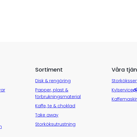
Sortiment
Våra tjän
Disk & rengöring
Storköksser
var
Papper, plast &
Kylservice
förbrukningsmaterial
Kaffemaski
Kaffe, te & choklad
Take away
Storköksutrustning
n