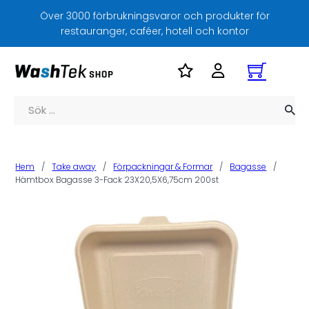
Över 3000 förbrukningsvaror och produkter för
restauranger, caféer, hotell och kontor
Sök
Hem
/
Take away
/
Förpackningar & Formar
/
Bagasse
/
Hämtbox Bagasse 3-Fack 23X20,5X6,75cm 200st