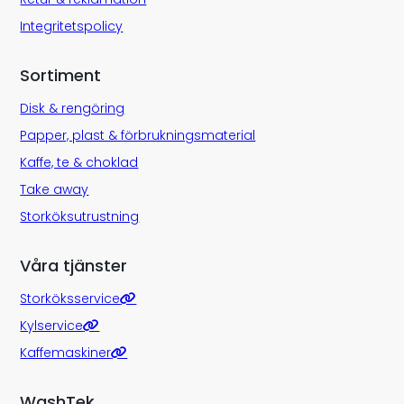
Integritetspolicy
Sortiment
Disk & rengöring
Papper, plast & förbrukningsmaterial
Kaffe, te & choklad
Take away
Storköksutrustning
Våra tjänster
Storköksservice
Kylservice
Kaffemaskiner
WashTek