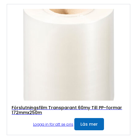
Förslutningsfilm Transparant 60my Till PP-formar
172mmx250m
Läs mer
Logga in för att se pris