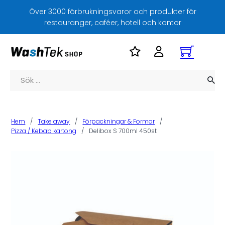
Över 3000 förbrukningsvaror och produkter för
restauranger, caféer, hotell och kontor
Sök
Hem
/
Take away
/
Förpackningar & Formar
/
Pizza / Kebab kartong
/
Delibox S 700ml 450st