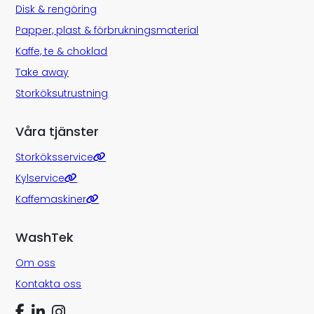
Disk & rengöring
Papper, plast & förbrukningsmaterial
Kaffe, te & choklad
Take away
Storköksutrustning
Våra tjänster
Storköksservice
Kylservice
Kaffemaskiner
WashTek
Om oss
Kontakta oss