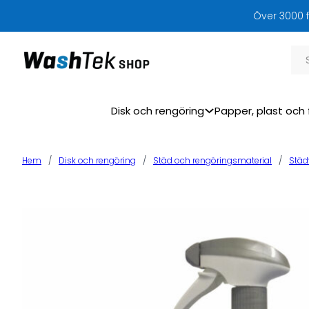
Över 3000 f
Sök
Disk och rengöring
Papper, plast och 
Hem
/
Disk och rengöring
/
Städ och rengöringsmaterial
/
Städ