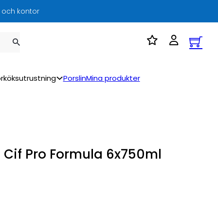
l och kontor
rköksutrustning
Porslin
Mina produkter
t Cif Pro Formula 6x750ml