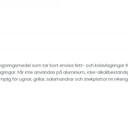
lt rengöringsmedel som tar bort envisa fett- och kolavlagringar f
gringar. Får inte användas på aluminium, icke-alkalibeständig
ämplig för ugnar, grillar, salamandrar och stekplattor.nn nRe