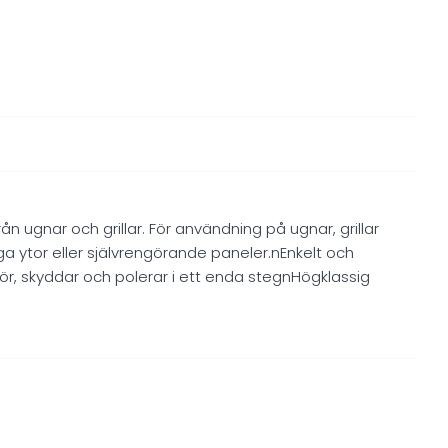
rån ugnar och grillar. För användning på ugnar, grillar
a ytor eller självrengörande paneler.nEnkelt och
ngör, skyddar och polerar i ett enda stegnHögklassig