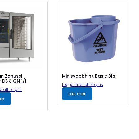
n Zanussi
Minisvabbhink Basic Blå
 DS 8 GN 1/1
Logga in för att se pris
r att se pris
Läs mer
er