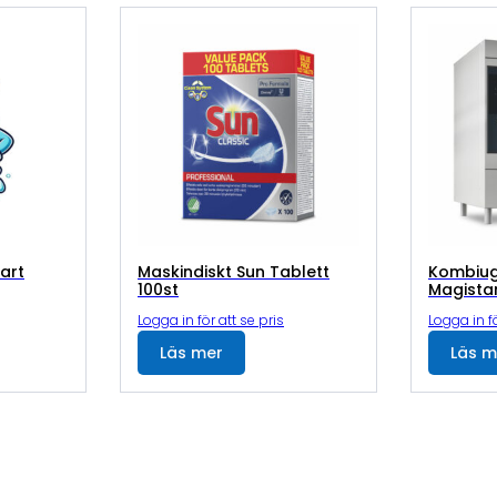
art
Maskindiskt Sun Tablett
Kombiug
100st
Magistar
Logga in för att se pris
Logga in fö
Läs mer
Läs m