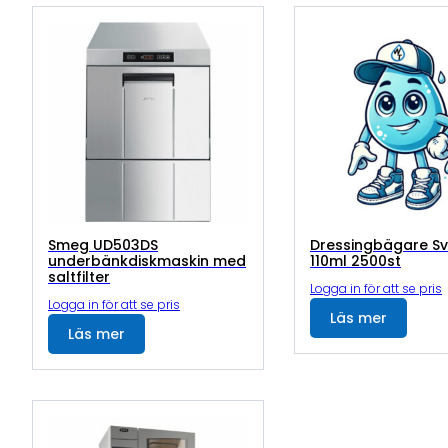
Smeg UD503DS
Dressingbägare Sv
underbänkdiskmaskin med
110ml 2500st
saltfilter
Logga in för att se pris
Logga in för att se pris
Läs mer
Läs mer