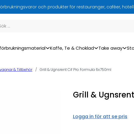
örbrukningsvaror och produkter för restauranger, caféer, hotel
förbrukningsmaterial
Kaffe, Te & Choklad
Take away
Sto
vagnar & Tillbehör
/
Grill & Ugnsrent Cif Pro Formula 6x750ml
Grill & Ugnsren
Logga in för att se pris