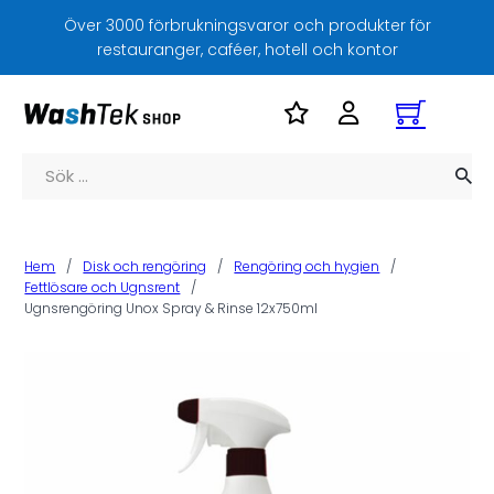
Över 3000 förbrukningsvaror och produkter för
restauranger, caféer, hotell och kontor
Sök
Hem
/
Disk och rengöring
/
Rengöring och hygien
/
Fettlösare och Ugnsrent
/
Ugnsrengöring Unox Spray & Rinse 12x750ml