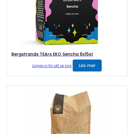
Bergstrands TEArs EKO Sencha 6x15st
Läs mer
Logga in för att se pris