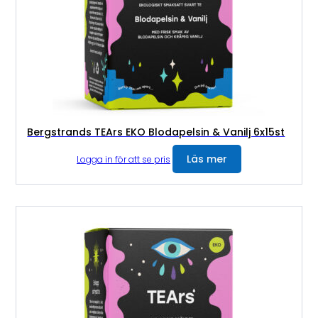
Bergstrands TEArs EKO Blodapelsin & Vanilj 6x15st
Läs mer
Logga in för att se pris