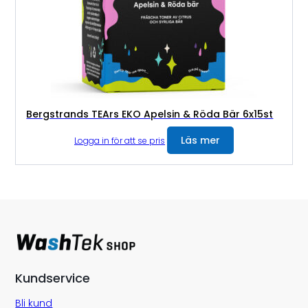
Bergstrands TEArs EKO Apelsin & Röda Bär 6x15st
Läs mer
Logga in för att se pris
Kundservice
Bli kund