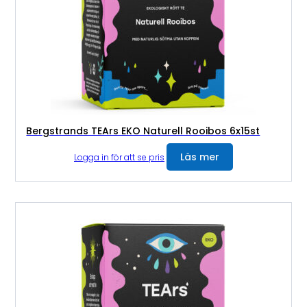
Bergstrands TEArs EKO Naturell Rooibos 6x15st
Läs mer
Logga in för att se pris