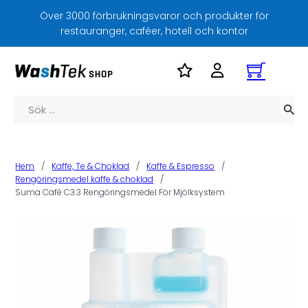
Över 3000 förbrukningsvaror och produkter för
restauranger, caféer, hotell och kontor
Sök
Hem
/
Kaffe, Te & Choklad
/
Kaffe & Espresso
/
Rengöringsmedel kaffe & choklad
/
Suma Café C3.3 Rengöringsmedel För Mjölksystem