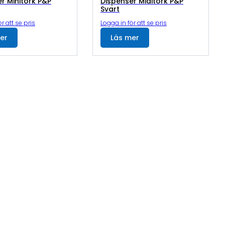
r Minitork P&P
Dispenser Miditork P&P
Svart
r att se pris
Logga in för att se pris
er
Läs mer