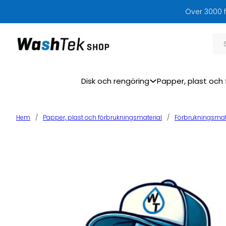
Över 3000 f
Sök
Disk och rengöring
Papper, plast och 
Hem
/
Papper, plast och förbrukningsmaterial
/
Förbrukningsmat