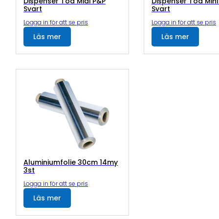
Dispenser Toa Midi P&P
Dispenser Toa Mini
Svart
Svart
Logga in för att se pris
Logga in för att se pris
Läs mer
Läs mer
Aluminiumfolie 30cm 14my
3st
Logga in för att se pris
Läs mer