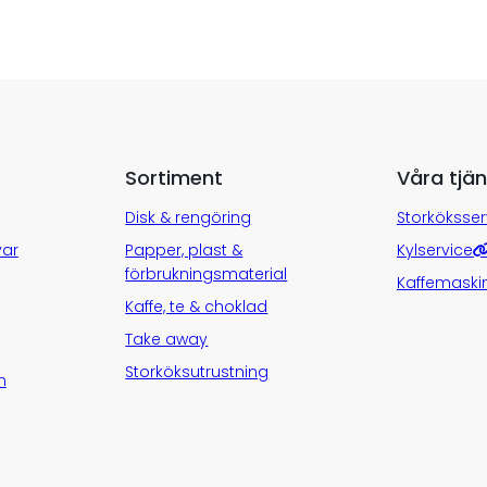
Sortiment
Våra tjän
Disk & rengöring
Storköksser
var
Papper, plast &
Kylservice
förbrukningsmaterial
Kaffemaski
Kaffe, te & choklad
Take away
Storköksutrustning
n