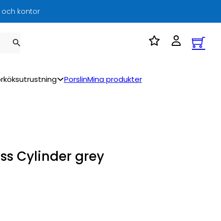
l och kontor
rköksutrustning
Porslin
Mina produkter
ass Cylinder grey