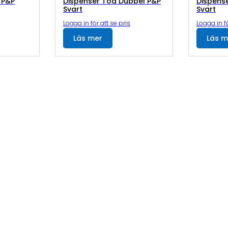
 P&P
Dispenser Toa Dubbel P&P
Dispense
Svart
Svart
Logga in för att se pris
Logga in fö
Läs mer
Läs m