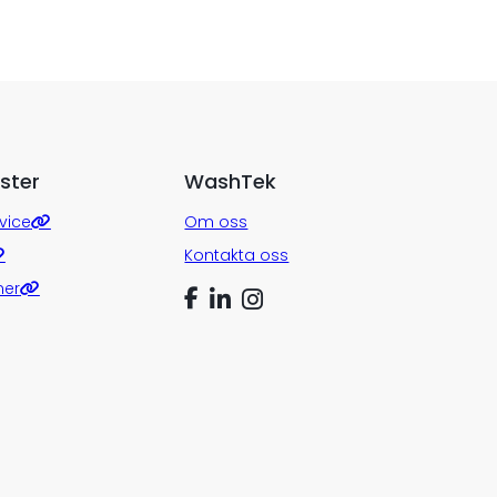
ster
WashTek
vice
Om oss
Kontakta oss
ner