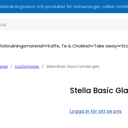
örbrukningsvaror och produkter för restauranger, caféer, hotel
förbrukningsmaterial
Kaffe, Te & Choklad
Take away
Sto
erial
/
Ljus/Lampolja
/
Stella Basic Glass Cylinder grey
Stella Basic Gl
Logga in för att se pris