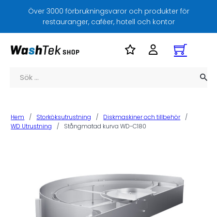
Över 3000 förbrukningsvaror och produkter för
restauranger, caféer, hotell och kontor
Sök
Hem
/
Storköksutrustning
/
Diskmaskiner och tillbehör
/
WD Utrustning
/
Stångmatad kurva WD-C180