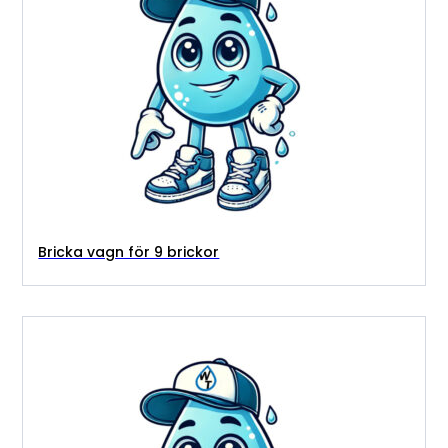
Bricka vagn för 9 brickor