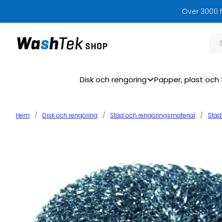
Över 3000 f
Sök
Disk och rengöring
Papper, plast och 
Hem
/
Disk och rengöring
/
Städ och rengöringsmaterial
/
Städ