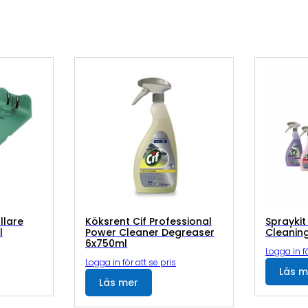
llare
Köksrent Cif Professional
Spraykit
l
Power Cleaner Degreaser
Cleaning
6x750ml
Logga in fö
Logga in för att se pris
Läs m
Läs mer