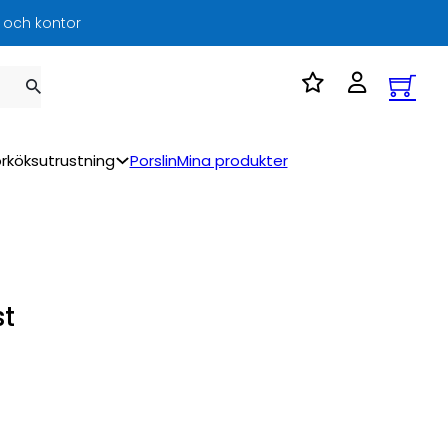
l och kontor
rköksutrustning
Porslin
Mina produkter
st