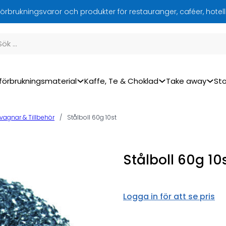
örbrukningsvaror och produkter för restauranger, caféer, hotel
förbrukningsmaterial
Kaffe, Te & Choklad
Take away
Sto
vagnar & Tillbehör
/
Stålboll 60g 10st
Stålboll 60g 10
Logga in för att se pris