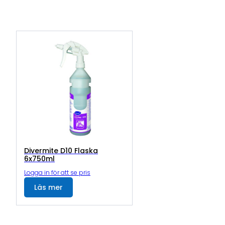
Divermite D10 Flaska
6x750ml
Logga in för att se pris
Läs mer