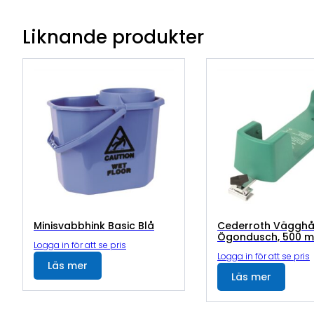
Liknande produkter
Minisvabbhink Basic Blå
Cederroth Vägghå
Ögondusch, 500 m
Logga in för att se pris
Logga in för att se pris
Läs mer
Läs mer