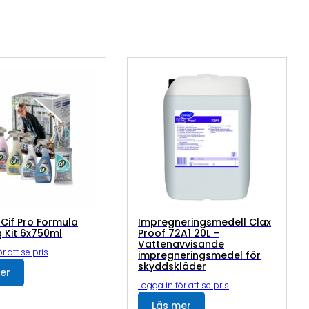
 Cif Pro Formula
Impregneringsmedell Clax
 Kit 6x750ml
Proof 72A1 20L –
Vattenavvisande
r att se pris
impregneringsmedel för
skyddskläder
er
Logga in för att se pris
Läs mer