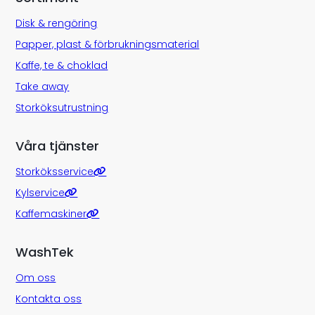
Disk & rengöring
Papper, plast & förbrukningsmaterial
Kaffe, te & choklad
Take away
Storköksutrustning
Våra tjänster
Storköksservice
Kylservice
Kaffemaskiner
WashTek
Om oss
Kontakta oss