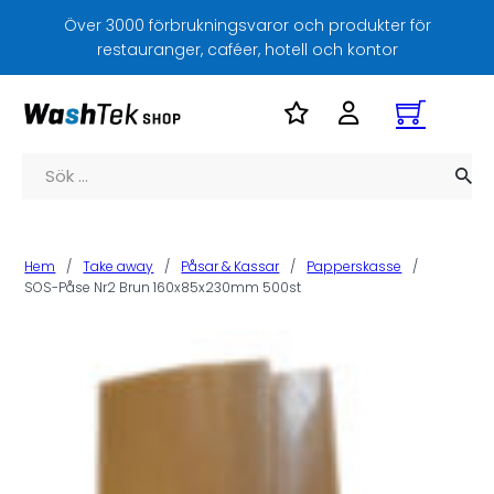
Över 3000 förbrukningsvaror och produkter för
restauranger, caféer, hotell och kontor
Sök
Hem
/
Take away
/
Påsar & Kassar
/
Papperskasse
/
SOS-Påse Nr2 Brun 160x85x230mm 500st