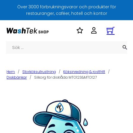
Över 3000 förbrukningsvaror och produkter för
restauranger, caféer, hotell och kontor
Sök
Hem
/
Storköksutrustning
/
Köksinredning & rostfritt
/
Diskbänkar
/
Silkorg för disklåda MTO123&MTO127