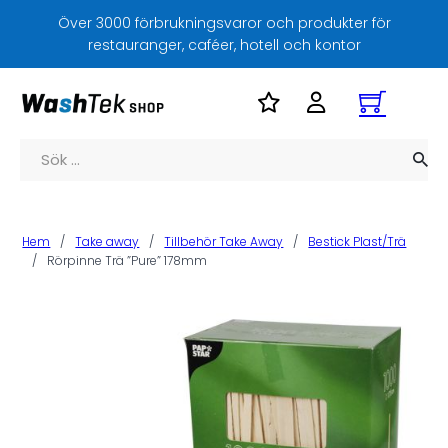
Över 3000 förbrukningsvaror och produkter för
restauranger, caféer, hotell och kontor
Sök
Hem
/
Take away
/
Tillbehör Take Away
/
Bestick Plast/Trä
/
Rörpinne Trä ”Pure” 178mm