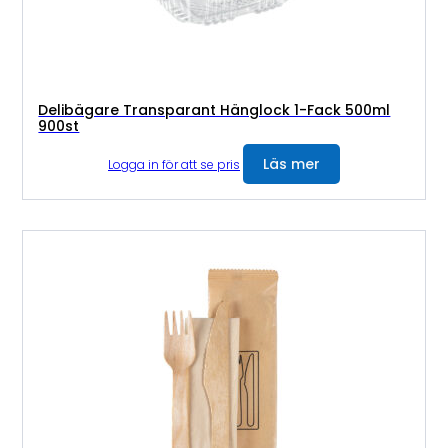
Delibägare Transparant Hänglock 1-Fack 500ml
900st
Läs mer
Logga in för att se pris