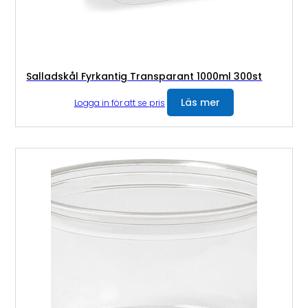
Salladskål Fyrkantig Transparant 1000ml 300st
Läs mer
Logga in för att se pris