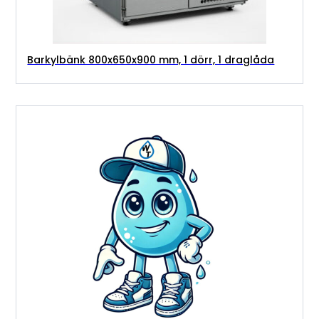
Barkylbänk 800x650x900 mm, 1 dörr, 1 draglåda