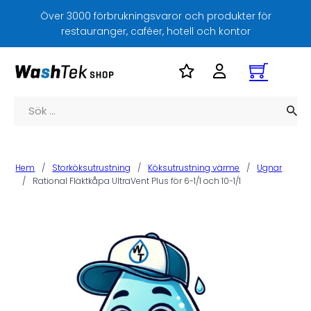
Över 3000 förbrukningsvaror och produkter för
restauranger, caféer, hotell och kontor
Sök
Hem
/
Storköksutrustning
/
Köksutrustning värme
/
Ugnar
/
Rational Fläktkåpa UltraVent Plus för 6-1/1 och 10-1/1