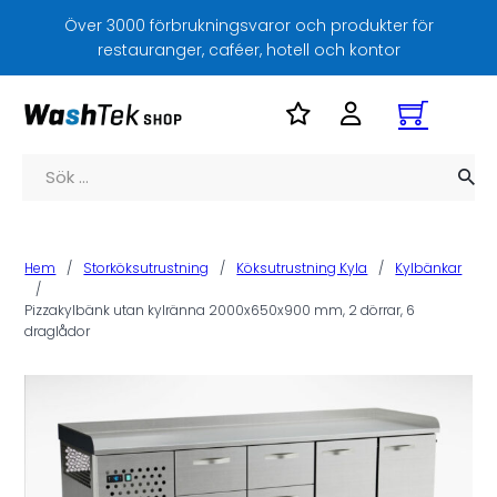
Över 3000 förbrukningsvaror och produkter för
restauranger, caféer, hotell och kontor
Sök
Hem
/
Storköksutrustning
/
Köksutrustning Kyla
/
Kylbänkar
/
Pizzakylbänk utan kylränna 2000x650x900 mm, 2 dörrar, 6
draglådor