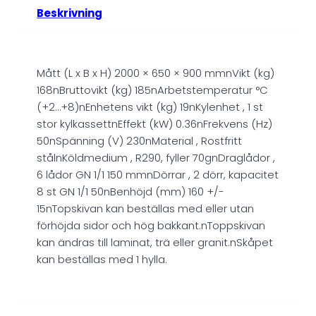
Beskrivning
Mått (L x B x H) 2000 × 650 × 900 mmnVikt (kg)
168nBruttovikt (kg) 185nArbetstemperatur °C
(+2…+8)nEnhetens vikt (kg) 19nKylenhet , 1 st
stor kylkassettnEffekt (kW) 0.36nFrekvens (Hz)
50nSpänning (V) 230nMaterial , Rostfritt
stålnKöldmedium , R290, fyller 70gnDraglådor ,
6 lådor GN 1/1 150 mmnDörrar , 2 dörr, kapacitet
8 st GN 1/1 50nBenhöjd (mm) 160 +/-
15nTopskivan kan beställas med eller utan
förhöjda sidor och hög bakkant.nToppskivan
kan ändras till laminat, trä eller granit.nSkåpet
kan beställas med 1 hylla.