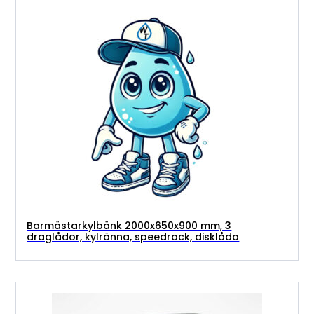
Barmästarkylbänk 2000x650x900 mm, 3
draglådor, kylränna, speedrack, disklåda