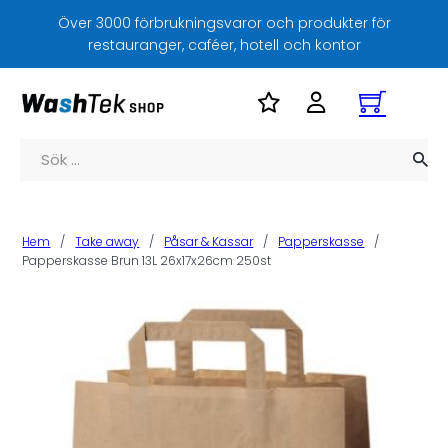
Över 3000 förbrukningsvaror och produkter för
restauranger, caféer, hotell och kontor
Sök
Hem
/
Take away
/
Påsar & Kassar
/
Papperskasse
/
Papperskasse Brun 13L 26x17x26cm 250st