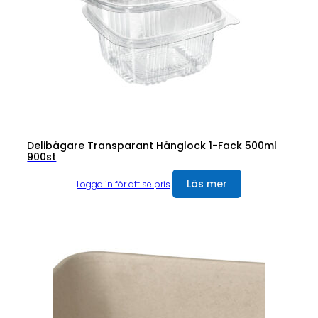
Delibägare Transparant Hänglock 1-Fack 500ml
900st
Läs mer
Logga in för att se pris