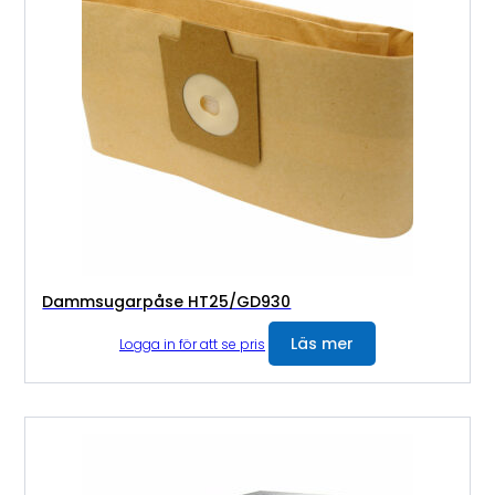
Dammsugarpåse HT25/GD930
Läs mer
Logga in för att se pris