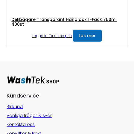
Delibägare Transparant Hänglock 1-Fack 750ml
400st
Läs mer
Logga in för att se pris
Kundservice
Bli kund
Vanliga frågor & svar
Kontakta oss
Köpvillkor & frakt