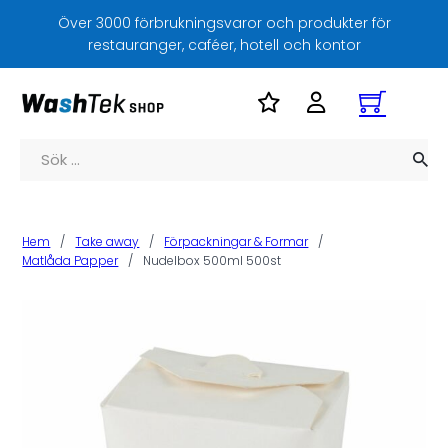
Över 3000 förbrukningsvaror och produkter för
restauranger, caféer, hotell och kontor
Sök
Hem
/
Take away
/
Förpackningar & Formar
/
Matlåda Papper
/
Nudelbox 500ml 500st