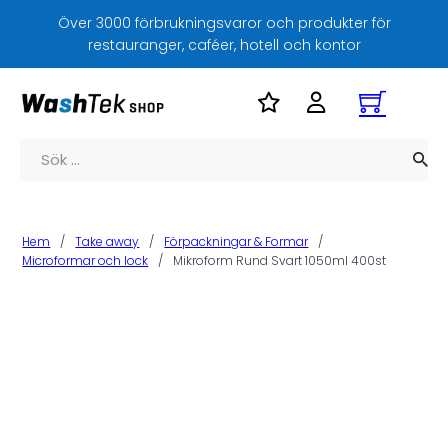
Över 3000 förbrukningsvaror och produkter för
restauranger, caféer, hotell och kontor
Sök
Hem
/
Take away
/
Förpackningar & Formar
/
Microformar och lock
/
Mikroform Rund Svart 1050ml 400st