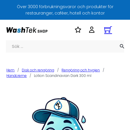
Över 3000 förbrukningsvaror och produkter för
restauranger, caféer, hotell och kontor
Sök
Hem
/
Disk och rengöring
/
Rengöring och hygien
/
Handcreme
/
Lotion Scandinavian Dark 300 ml