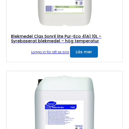
Blekmedel Clax Sonril lite Pur-Eco 41A1 10L –
Syrebaserat blekmedel – hög temperatur
Läs mer
Logga in för att se pris