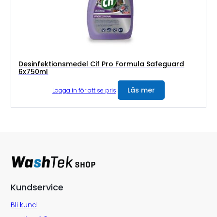
Desinfektionsmedel Cif Pro Formula Safeguard
6x750ml
Läs mer
Logga in för att se pris
Kundservice
Bli kund