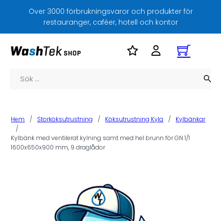
Över 3000 förbrukningsvaror och produkter för
restauranger, caféer, hotell och kontor
Sök
Hem
/
Storköksutrustning
/
Köksutrustning Kyla
/
Kylbänkar
/
Kylbänk med ventilerat kylning samt med hel brunn för GN 1/1
1600x650x900 mm, 9 draglådor