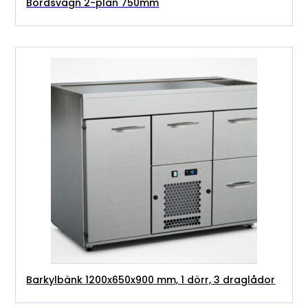
Bordsvagn 2-plan 750mm
Barkylbänk 1200x650x900 mm, 1 dörr, 3 draglådor