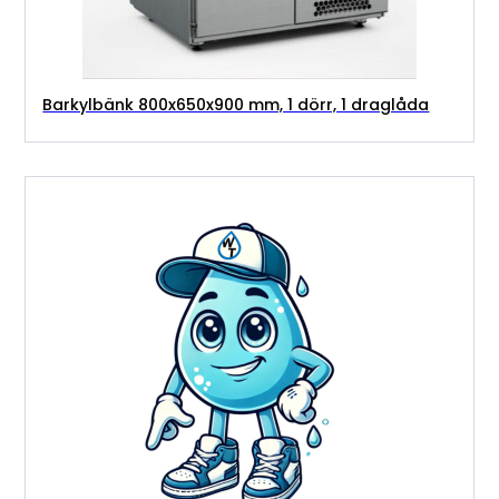
Barkylbänk 800x650x900 mm, 1 dörr, 1 draglåda