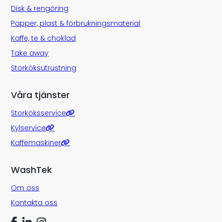
Disk & rengöring
Papper, plast & förbrukningsmaterial
Kaffe, te & choklad
Take away
Storköksutrustning
Våra tjänster
Storköksservice
Kylservice
Kaffemaskiner
WashTek
Om oss
Kontakta oss