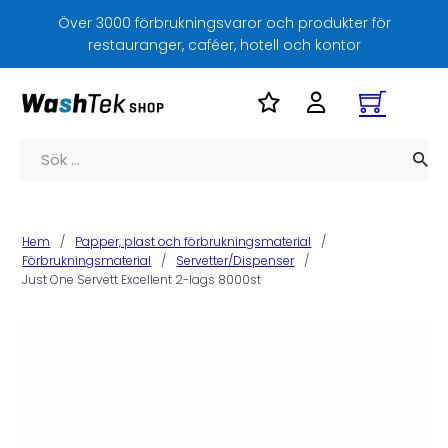
Över 3000 förbrukningsvaror och produkter för
restauranger, caféer, hotell och kontor
Sök
Hem
/
Papper, plast och förbrukningsmaterial
/
Förbrukningsmaterial
/
Servetter/Dispenser
/
Just One Servett Excellent 2-lags 8000st