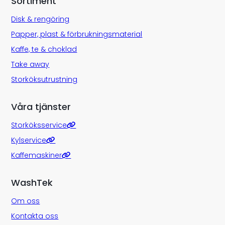
Sortiment
Disk & rengöring
Papper, plast & förbrukningsmaterial
Kaffe, te & choklad
Take away
Storköksutrustning
Våra tjänster
Storköksservice
Kylservice
Kaffemaskiner
WashTek
Om oss
Kontakta oss