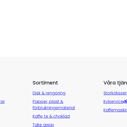
Sortiment
Våra tjän
Disk & rengöring
Storköksser
var
Papper, plast &
Kylservice
förbrukningsmaterial
Kaffemaski
Kaffe, te & choklad
Take away