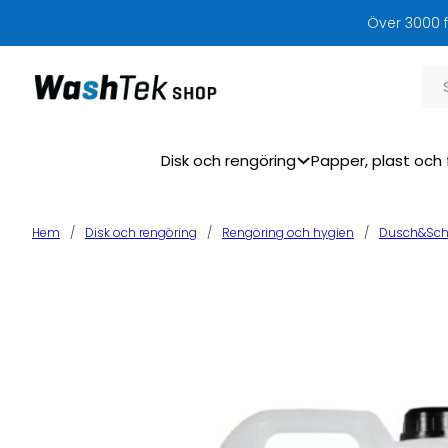
Över 3000 f
Sök
Disk och rengöring
Papper, plast och 
Hem
/
Disk och rengöring
/
Rengöring och hygien
/
Dusch&Sc