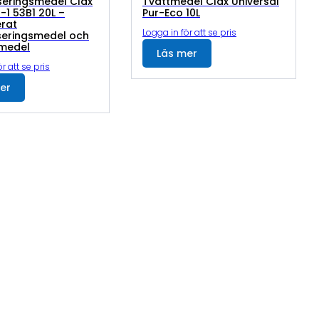
seringsmedel Clax
Tvättmedel Clax Universal
n-1 53B1 20L –
Pur-Eco 10L
rat
Logga in för att se pris
iseringsmedel och
tmedel
Läs mer
r att se pris
er