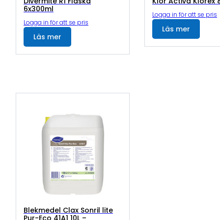
Divermite R1 Flaska
Klor Activa Klorex 
6x300ml
Logga in för att se pris
Logga in för att se pris
Läs mer
Läs mer
Blekmedel Clax Sonril lite
Pur-Eco 41A1 10L –