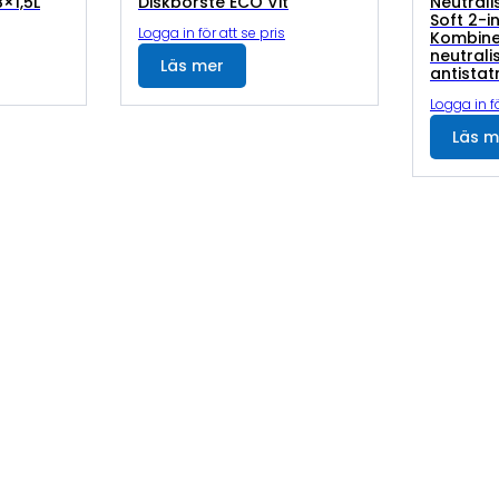
8×1,5L
Diskborste ECO Vit
Neutrali
Soft 2-i
Logga in för att se pris
Kombine
neutral
Läs mer
antista
Logga in fö
Läs m