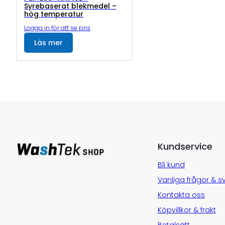
Syrebaserat blekmedel –
hög temperatur
Logga in för att se pris
Läs mer
Kundservice
Bli kund
Vanliga frågor & s
Kontakta oss
Köpvillkor & frakt