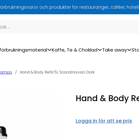
örbrukningsvaror och produkter för restauranger, caféer, hotel
förbrukningsmaterial
Kaffe, Te & Choklad
Take away
Sto
hampo
/
Hand & Body Refill 5L Scandinavian Dark
Hand & Body Re
Logga in för att se pris