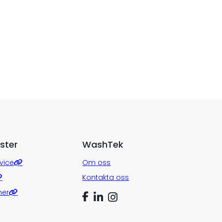
ster
WashTek
vice
Om oss
Kontakta oss
ner