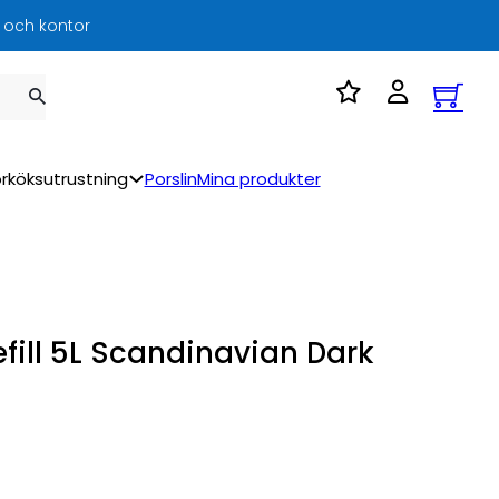
l och kontor
rköksutrustning
Porslin
Mina produkter
fill 5L Scandinavian Dark