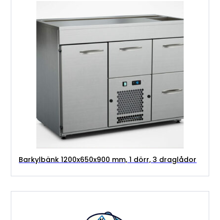
Barkylbänk 1200x650x900 mm, 1 dörr, 3 draglådor