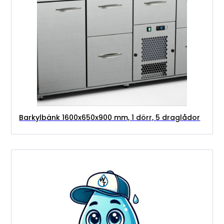
Barkylbänk 1600x650x900 mm, 1 dörr, 5 draglådor