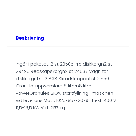
Beskrivning
Ingår i paketet: 2 st 29505 Pro diskkorgn2 st
29495 Redskapskorgn2 st 24637 Vagn för
diskkorgn1 st 21838 Skrädskrapan1 st 21550
Granulatuppsamlare 8 litern8 liter
PowerGranules BIO®, startfyllning i maskinen
vid leverans Mått: 1025x957x2079 Effekt: 400 V
11,5-16,5 kW Vikt: 257 kg