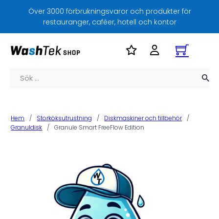
Över 3000 förbrukningsvaror och produkter för
restauranger, caféer, hotell och kontor
Sök
Hem
/
Storköksutrustning
/
Diskmaskiner och tillbehör
/
Granuldisk
/
Granule Smart FreeFlow Edition