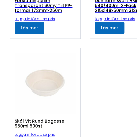
Förslutningsfilm
Duniform Svart HM
Transparant 60my Till PP-
540/400ml 2-Fack
formar 172mmx250m
215x148x50mm 312
Logga in för att se pris
Logga in för att se pris
Läs mer
Läs mer
Skål Vit Rund Bagasse
950ml 500st
Logga in för att se pris