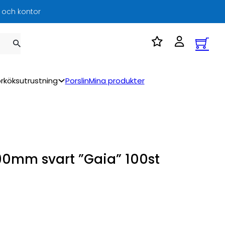
l och kontor
rköksutrustning
Porslin
Mina produkter
190mm svart ”Gaia” 100st