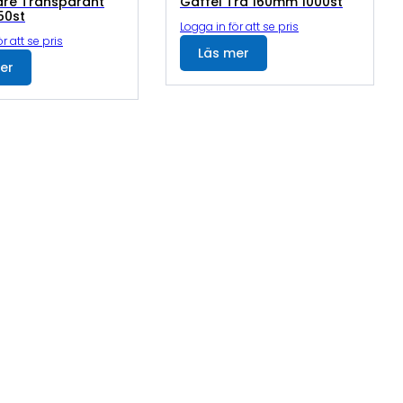
are Transparant
Gaffel Trä 160mm 1000st
50st
Logga in för att se pris
r att se pris
Läs mer
er