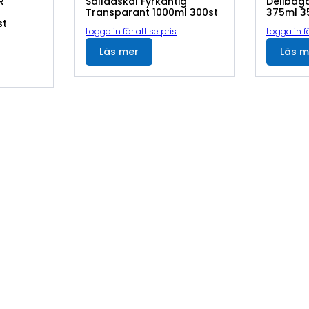
R
Salladskål Fyrkantig
Delibäg
Transparant 1000ml 300st
375ml 3
st
Logga in för att se pris
Logga in fö
Läs mer
Läs m