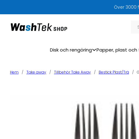
Över 3000 f
Sök
Disk och rengöring
Papper, plast och 
Hem
/
Take away
/
Tillbehör Take Away
/
Bestick Plast/Trä
/
G