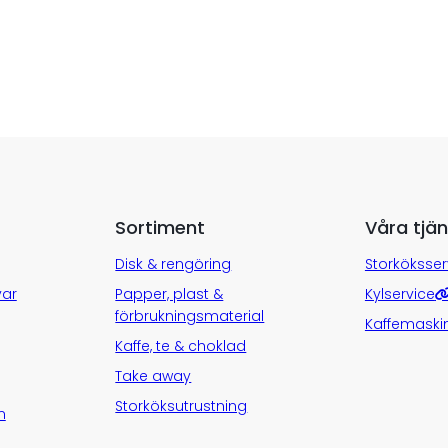
Sortiment
Våra tjän
Disk & rengöring
Storköksser
var
Papper, plast &
Kylservice
förbrukningsmaterial
Kaffemaski
Kaffe, te & choklad
Take away
Storköksutrustning
n