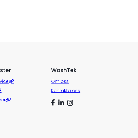
ster
WashTek
vice
Om oss
Kontakta oss
ner