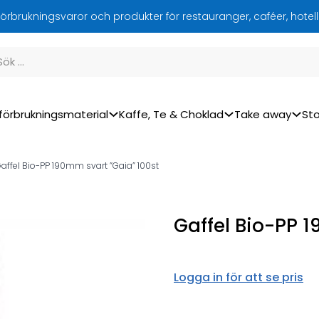
örbrukningsvaror och produkter för restauranger, caféer, hotel
förbrukningsmaterial
Kaffe, Te & Choklad
Take away
Sto
affel Bio-PP 190mm svart ”Gaia” 100st
Gaffel Bio-PP 
Logga in för att se pris