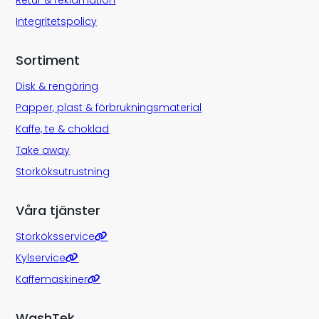
Integritetspolicy
Sortiment
Disk & rengöring
Papper, plast & förbrukningsmaterial
Kaffe, te & choklad
Take away
Storköksutrustning
Våra tjänster
Storköksservice
Kylservice
Kaffemaskiner
WashTek