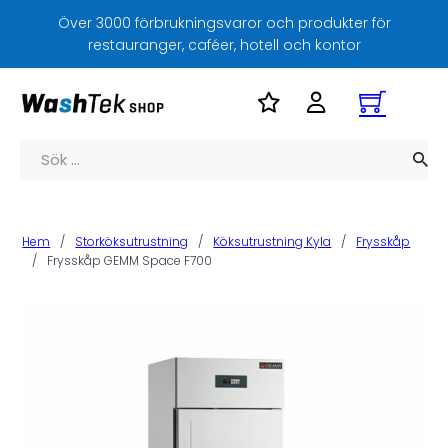
Över 3000 förbrukningsvaror och produkter för
restauranger, caféer, hotell och kontor
Sök
Hem
/
Storköksutrustning
/
Köksutrustning Kyla
/
Frysskåp
/
Frysskåp GEMM Space F700