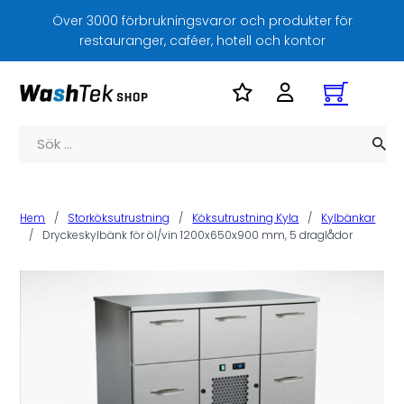
Över 3000 förbrukningsvaror och produkter för
restauranger, caféer, hotell och kontor
Sök
Hem
/
Storköksutrustning
/
Köksutrustning Kyla
/
Kylbänkar
/
Dryckeskylbänk för öl/vin 1200x650x900 mm, 5 draglådor