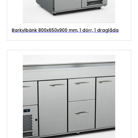
Barkylbänk 800x650x900 mm, 1 dörr, 1 draglåda