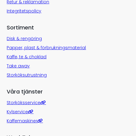
Retur & reklamation
Integritetspolicy
Sortiment
Disk & rengöring
Papper, plast & förbrukningsmaterial
Kaffe, te & choklad
Take away
Storköksutrustning
Våra tjänster
Storköksservice
Kylservice
Kaffemaskiner