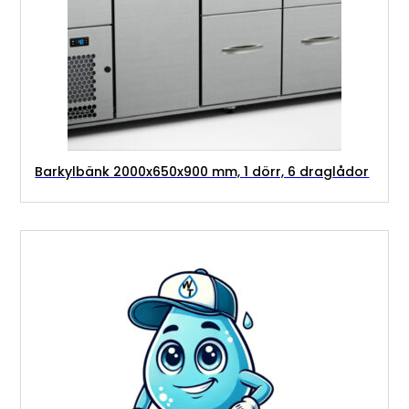
Barkylbänk 2000x650x900 mm, 1 dörr, 6 draglådor