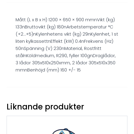
Mått (L x B x H) 1200 × 650 × 900 mmnVikt (kg)
133nBruttovikt (kg) 180nArbetstemperatur °C
(+2…+5)nKylenhetens vikt (kg) 29nKylenhet, 1 st
liten kylkassettnEffekt (kW) 0.4nFrekvens (Hz)
50nSpänning (V) 230nMaterial, Rostfritt
stålnKöldmedium, R290, fyller 100gnDraglådor,
3 lådor 305x510x250xmm, 2 lådor 305x510x350
mmnBenhöjd (mm) 160 +/- 15
Liknande produkter