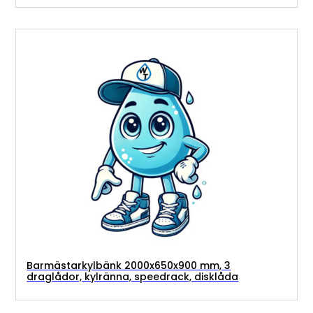
Barmästarkylbänk 2000x650x900 mm, 3
draglådor, kylränna, speedrack, disklåda