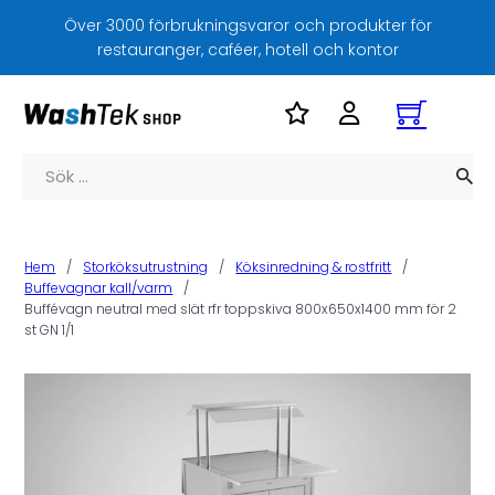
Över 3000 förbrukningsvaror och produkter för
restauranger, caféer, hotell och kontor
Sök
Hem
/
Storköksutrustning
/
Köksinredning & rostfritt
/
Buffevagnar kall/varm
/
Buffévagn neutral med slät rfr toppskiva 800x650x1400 mm för 2
st GN 1/1