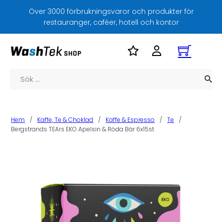
Över 3000 förbrukningsvaror och produkter för
restauranger, caféer, hotell och kontor
Sök
Hem
/
Kaffe, Te & Choklad
/
Kaffe & Espresso
/
Te
/
Bergstrands TEArs EKO Apelsin & Röda Bär 6x15st