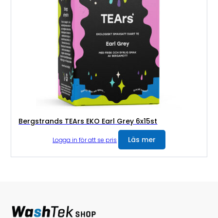
Bergstrands TEArs EKO Earl Grey 6x15st
Läs mer
Logga in för att se pris