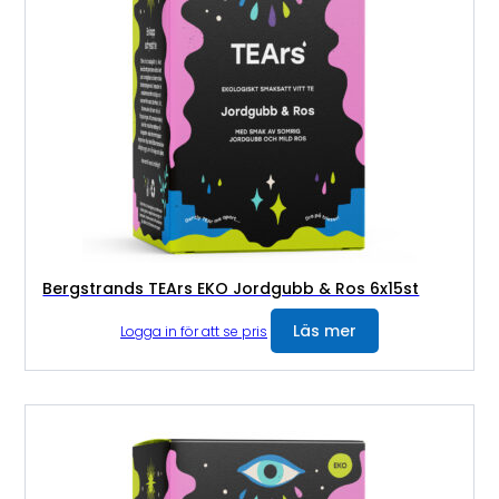
Bergstrands TEArs EKO Jordgubb & Ros 6x15st
Läs mer
Logga in för att se pris