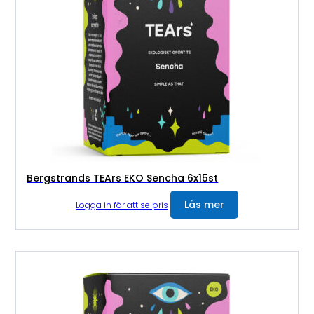
Bergstrands TEArs EKO Sencha 6x15st
Läs mer
Logga in för att se pris