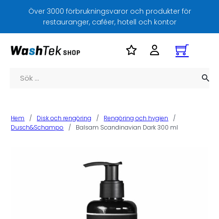
Över 3000 förbrukningsvaror och produkter för
restauranger, caféer, hotell och kontor
Sök
Hem
/
Disk och rengöring
/
Rengöring och hygien
/
Dusch&Schampo
/
Balsam Scandinavian Dark 300 ml