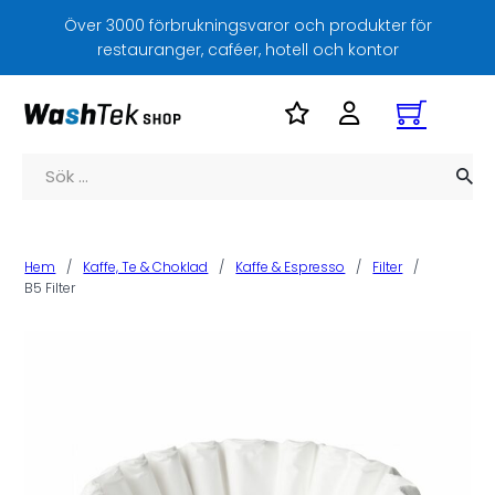
Över 3000 förbrukningsvaror och produkter för
restauranger, caféer, hotell och kontor
Sök
Hem
/
Kaffe, Te & Choklad
/
Kaffe & Espresso
/
Filter
/
B5 Filter