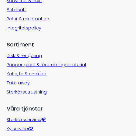
Köpvillkor & frakt
Betalsätt
Retur & reklamation
Integritetspolicy
Sortiment
Disk & rengöring
Papper, plast & förbrukningsmaterial
Kaffe, te & choklad
Take away
Storköksutrustning
Våra tjänster
Storköksservice
Kylservice