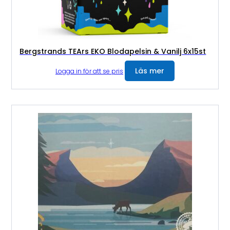
Bergstrands TEArs EKO Blodapelsin & Vanilj 6x15st
Läs mer
Logga in för att se pris