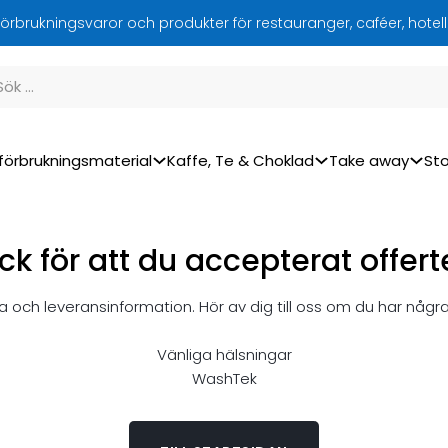
örbrukningsvaror och produkter för restauranger, caféer, hotel
förbrukningsmaterial
Kaffe, Te & Choklad
Take away
Sto
ck för att du accepterat offert
 och leveransinformation. Hör av dig till oss om du har någr
Vänliga hälsningar
WashTek