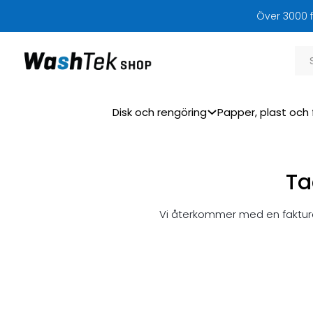
Över 3000 f
Sök
Disk och rengöring
Papper, plast och 
Ta
Vi återkommer med en faktura