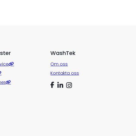
ster
WashTek
vice
Om oss
Kontakta oss
ner