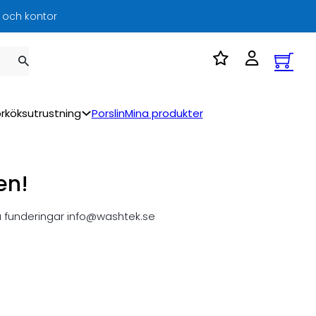
l och kontor
rköksutrustning
Porslin
Mina produkter
en!
a funderingar info@washtek.se