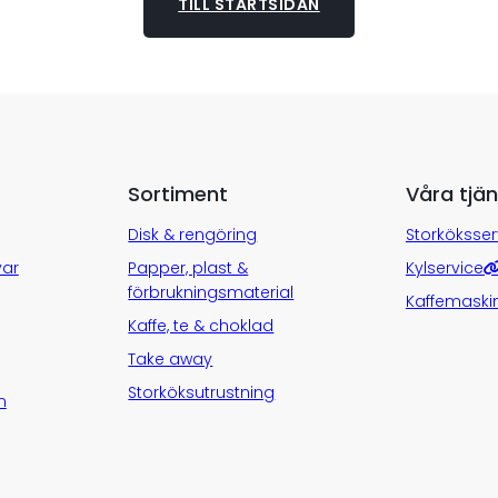
TILL STARTSIDAN
Sortiment
Våra tjän
Disk & rengöring
Storköksser
var
Papper, plast &
Kylservice
förbrukningsmaterial
Kaffemaski
Kaffe, te & choklad
Take away
Storköksutrustning
n