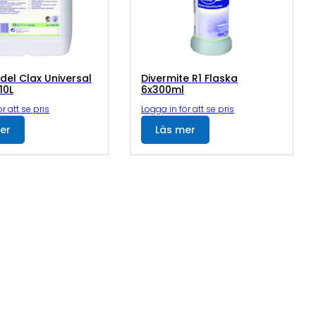
el Clax Universal
Divermite R1 Flaska
10L
6x300ml
r att se pris
Logga in för att se pris
er
Läs mer