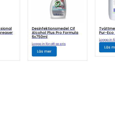
ssional
Desinfektionsmedel Cif
Tvättmed
greaser
Alcohol Plus Pro Formula
Pur-Eco 
6x750ml
Logga in fö
Logga in för att se pris
Läs m
Läs mer