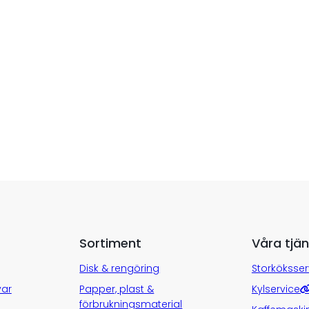
Sortiment
Våra tjän
Disk & rengöring
Storköksser
var
Papper, plast &
Kylservice
förbrukningsmaterial