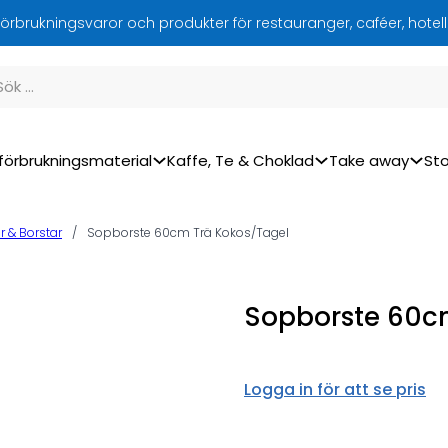
örbrukningsvaror och produkter för restauranger, caféer, hotel
förbrukningsmaterial
Kaffe, Te & Choklad
Take away
Sto
r & Borstar
/
Sopborste 60cm Trä Kokos/Tagel
Sopborste 60c
Logga in för att se pris