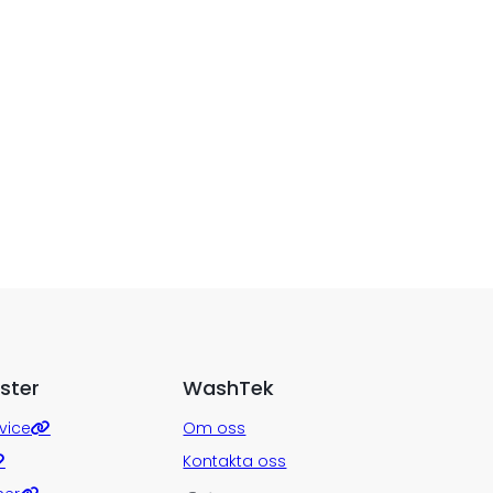
ster
WashTek
vice
Om oss
Kontakta oss