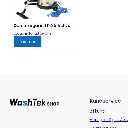
Dammsugare HT-25 Activa
Logga in för att se pris
Läs mer
Kundservice
Bli kund
Vanliga frågor & s