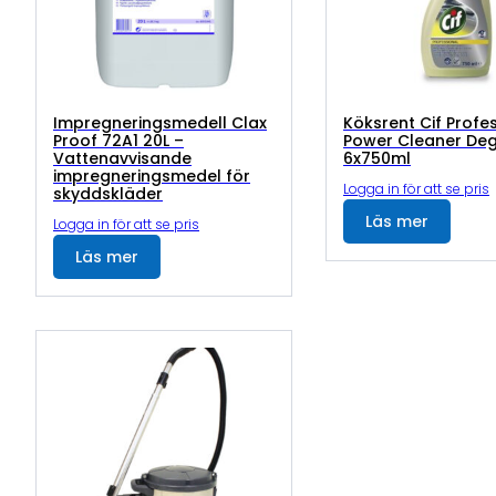
Impregneringsmedell Clax
Köksrent Cif Profe
Proof 72A1 20L –
Power Cleaner De
Vattenavvisande
6x750ml
impregneringsmedel för
Logga in för att se pris
skyddskläder
Läs mer
Logga in för att se pris
Läs mer