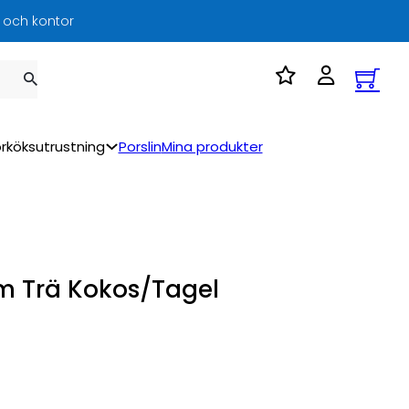
l och kontor
rköksutrustning
Porslin
Mina produkter
m Trä Kokos/Tagel