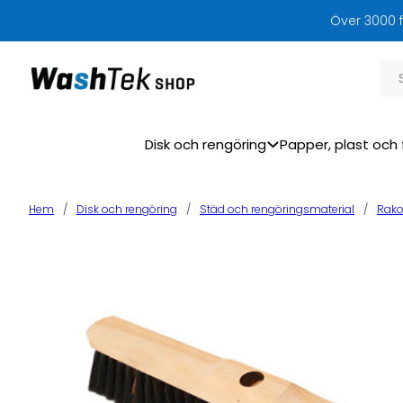
Över 3000 f
Sök
Disk och rengöring
Papper, plast och 
Hem
/
Disk och rengöring
/
Städ och rengöringsmaterial
/
Rako